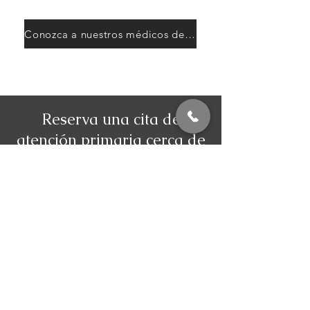
Conozca a nuestros médicos de atención primaria.
Reserva una cita de
atención primaria cerca de
Lenox Hill.
Llame al
(917) 722-4491
o envíe un
correo electrónico a
primarycare@mrhsclinics.com
para
programar una visita a
nuestra oficina
de Midtown
, a pocas cuadras al sur de
Lenox Hill.