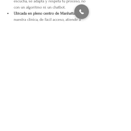
escucha, se adapta y respeta tu proceso, no 
con un algoritmo ni un chatbot.
Ubicada en pleno centro de Manhattan,
nuestra clínica, de fácil acceso, atiende a 
pacientes de toda la ciudad de Nueva York 
y sus alrededores.
Horarios flexibles.
Ofrecemos citas 
temprano por la mañana y por la tarde para 
adaptarnos a tus necesidades laborales y 
personales.
Preguntas frecuentes
¿Cuánto peso puedo esperar 
perder?
La pérdida de peso varía, pero muchos 
pacientes pierden entre 0,5 y 1 kg por semana 
con una constancia regular. Nos centramos en la 
pérdida de grasa, no solo de agua o masa 