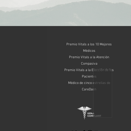
Premio Vitals a los 10 Mejores
Médicos
Premio Vitals a la Atención
Compasiva
Premio Vitals a la Elección de los
Pacientes
Médico de cinco estrellas de
CareDash