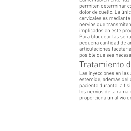
Lamentablemente, las r
permiten determinar con
dolor de cuello. La úni
cervicales es mediant
nervios que transmiten 
implicados en este pro
Para bloquear las señal
pequeña cantidad de an
articulaciones facetari
posible que sea necesa
Tratamiento d
Las inyecciones en las
esteroide, además del an
paciente durante la fisi
los nervios de la rama 
proporciona un alivio 