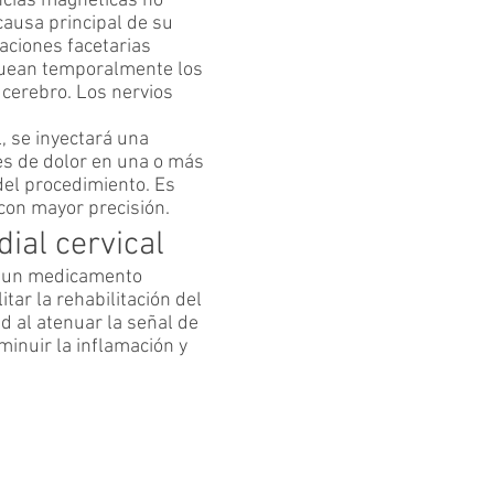
ncias magnéticas no
causa principal de su
laciones facetarias
quean temporalmente los
 cerebro. Los nervios
, se inyectará una
es de dolor en una o más
del procedimiento. Es
con mayor precisión.
ial cervical
ir un medicamento
tar la rehabilitación del
ad al atenuar la señal de
minuir la inflamación y