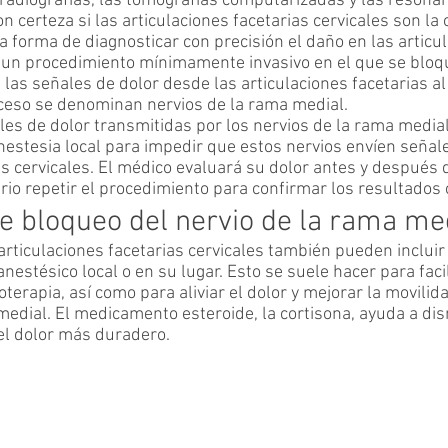
adiografías, las tomografías computarizadas y las resona
 certeza si las articulaciones facetarias cervicales son la 
ca forma de diagnosticar con precisión el daño en las articu
e un procedimiento mínimamente invasivo en el que se blo
las señales de dolor desde las articulaciones facetarias al
ceso se denominan nervios de la rama medial.
es de dolor transmitidas por los nervios de la rama medial
estesia local para impedir que estos nervios envíen señal
as cervicales. El médico evaluará su dolor antes y después 
rio repetir el procedimiento para confirmar los resultados 
e bloqueo del nervio de la rama med
 articulaciones facetarias cervicales también pueden inclu
estésico local o en su lugar. Esto se suele hacer para facili
oterapia, así como para aliviar el dolor y mejorar la movilid
medial. El medicamento esteroide, la cortisona, ayuda a dis
del dolor más duradero.