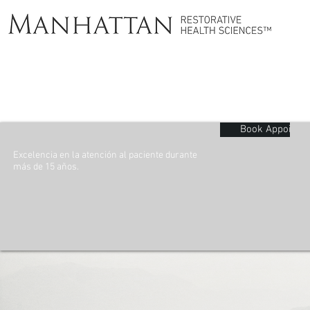
Book Appointm
Excelencia en la atención al paciente durante
más de 15 años.